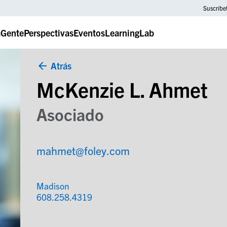
Suscríbe
a
Gente
Perspectivas
Eventos
LearningLab
Atrás
McKenzie L. Ahmet
Asociado
mahmet@foley.com
Madison
608.258.4319