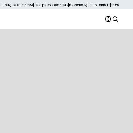
te
Antiguos alumnos
Sala de prensa
Oficinas
Contáctenos
Quiénes somos
Empleo