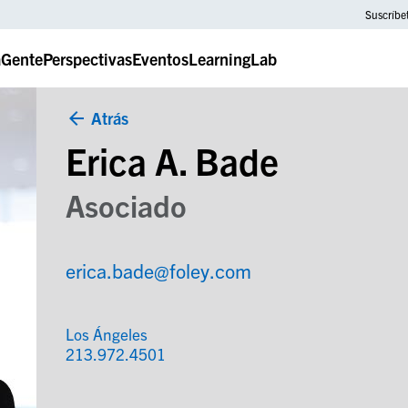
Suscríbe
a
Gente
Perspectivas
Eventos
LearningLab
Atrás
Erica A. Bade
Asociado
erica.bade@foley.com
Los Ángeles
213.972.4501