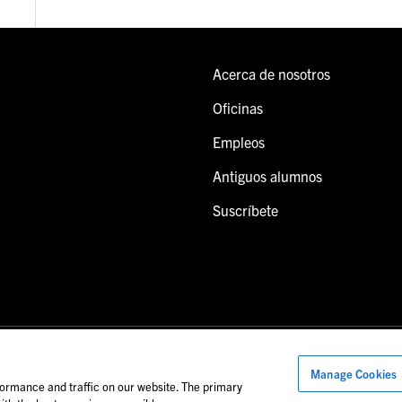
Acerca de nosotros
Oficinas
Empleos
Antiguos alumnos
Suscríbete
Manage Cookies
onal de Foley.
ormance and traffic on our website. The primary