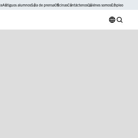
te
Antiguos alumnos
Sala de prensa
Oficinas
Contáctenos
Quiénes somos
Empleo