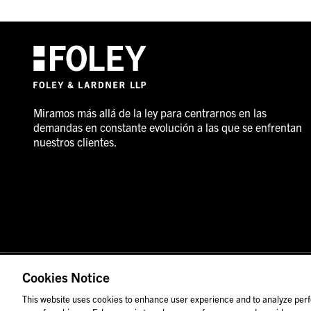
Miramos más allá de la ley para centrarnos en las
demandas en constante evolución a las que se enfrentan
nuestros clientes.
© 2026 Foley & Lardner LLP
Anuncio de abogado
Cookies Notice
Las imágenes de personas pueden no corresponder al pers
This website uses cookies to enhance user experience and to analyze perf