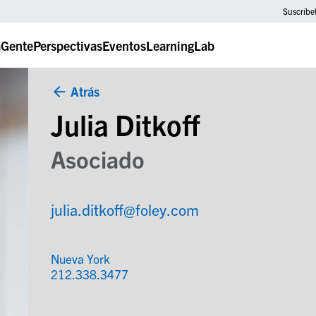
Suscríbe
a
Gente
Perspectivas
Eventos
LearningLab
Atrás
Julia Ditkoff
Asociado
julia.ditkoff@foley.com
Nueva York
212.338.3477