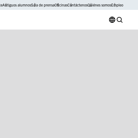
te
Antiguos alumnos
Sala de prensa
Oficinas
Contáctenos
Quiénes somos
Empleo