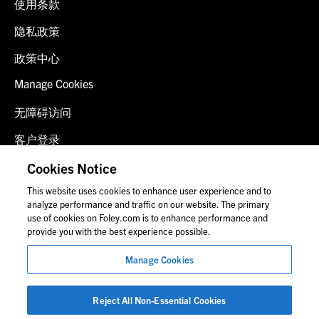
使用条款
隐私政策
政策中心
Manage Cookies
无障碍访问
客户登录
诈骗预警
Cookies Notice
This website uses cookies to enhance user experience and to
联系我们
analyze performance and traffic on our website. The primary
use of cookies on Foley.com is to enhance performance and
provide you with the best experience possible.
© 2026 福里尔·拉德纳律师事务所
Manage Cookies
律师广告
图片中的人物可能并非福莱公司员工。
Reject All Non-Essential Cookies