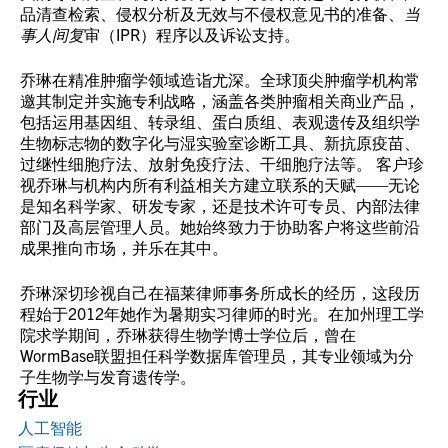
品清查检索、侵权分析及无效与不侵权意见书的准备、
当
事人间复
审（IPR）程序以及诉讼支持。
乔琳在精准肿瘤学领域造诣尤深。全球顶尖肿瘤学机构常
邀其制定并实施专利战略，涵盖各类肿瘤相关商业产品，
包括运用基因组、转录组、蛋白质组、表观遗传及组织学
生物标志物的数字化与湿实验室诊断工具、新抗原疫苗、
过继性细胞疗法、放射免疫疗法、干细胞疗法等。 客户珍
视乔琳与机构内所有利益相关方建立联系的天赋——无论
是知名科学家、研发专家，还是技术许可专员、内部法律
部门及高层管理人员。她始终致力于协助客户将这些前沿
成果推向市场，并乐在其中。
乔琳深切珍视自己在福莱律师事务所成长的经历，这段历
程始于2012年她作为暑期实习律师的时光。在加州理工学
院求学期间，乔琳获得生物学博士学位后，曾在
WormBase联盟担任科学数据库管理员，其专业领域为分
子生物学与发育遗传学。
行业
人工智能