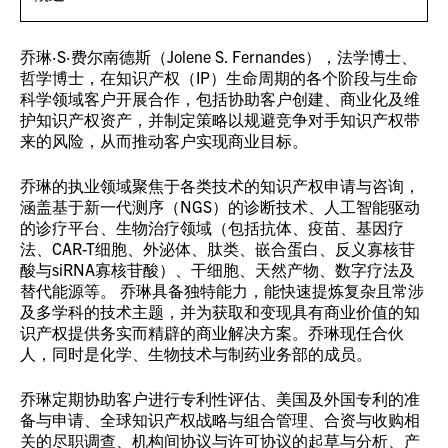
乔琳·S·费尔南德斯（Jolene S. Fernandes），法学博士、
哲学博士，在知识产权（IP）生命周期的各个阶段与生命
科学领域客户开展合作，包括协助客户创建、商业化及维
护知识产权资产，并制定策略以规避竞争对手知识产权带
来的风险，从而推动客户实现商业目标。
乔琳的执业领域聚焦于各类技术的知识产权申请与咨询，
涵盖基于新一代测序（NGS）的诊断技术、人工智能驱动
的诊疗平台、生物治疗领域（包括抗体、疫苗、基因疗
法、CAR-T细胞、外泌体、肽类、嵌合蛋白、反义寡核苷
酸与siRNA寡核苷酸）、干细胞、天然产物、数字疗法及
替代能源等。 乔琳具备独特能力，能快速提炼复杂且常涉
及多学科的技术主题，并为获取和变现具有商业价值的知
识产权提供务实而精辟的商业解决方案。乔琳现任合伙
人，同时是化学、生物技术与制药业务部的成员。
乔琳定期协助客户进行专利性评估、美国及外国专利的准
备与申请、全球知识产权战略与组合管理、合资与收购相
关的尽职调查、机构间协议与许可协议的起草与分析、产