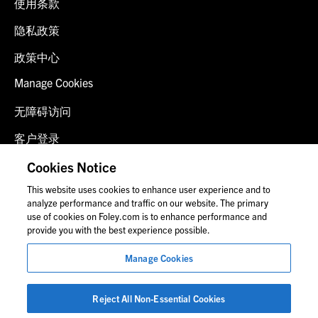
使用条款
隐私政策
政策中心
Manage Cookies
无障碍访问
客户登录
诈骗预警
Cookies Notice
This website uses cookies to enhance user experience and to
联系我们
analyze performance and traffic on our website. The primary
use of cookies on Foley.com is to enhance performance and
provide you with the best experience possible.
© 2026 福里尔·拉德纳律师事务所
Manage Cookies
律师广告
图片中的人物可能并非福莱公司员工。
Reject All Non-Essential Cookies