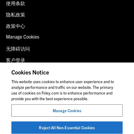
使用条款
隐私政策
政策中心
Manage Cookies
无障碍访问
客户登录
诈骗预警
Cookies Notice
This website uses cookies to enhance user experience and to
联系我们
analyze performance and traffic on our website. The primary
use of cookies on Foley.com is to enhance performance and
provide you with the best experience possible.
© 2026 福里尔·拉德纳律师事务所
Manage Cookies
律师广告
图片中的人物可能并非福莱公司员工。
Reject All Non-Essential Cookies