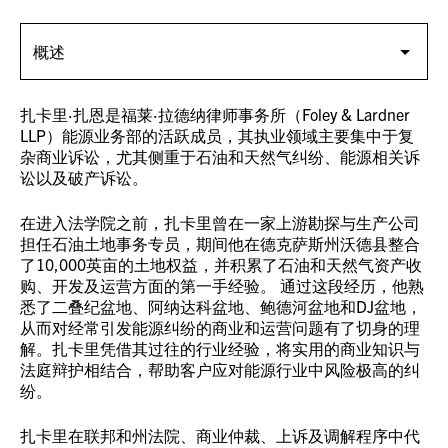
扎卡里·扎恩是福莱·拉德纳律师事务所（Foley & Lardner
LLP）能源业务部的活跃成员，其执业领域主要集中于复
杂商业诉讼，尤其侧重于石油和天然气纠纷、能源相关诉
讼以及破产诉讼。
在进入法学院之前，扎卡里曾在一家上游勘探与生产公司
担任石油土地事务专员，期间他在德克萨斯州沃德县整合
了10,000英亩的土地权益，并积累了石油和天然气资产收
购、开发及运营方面的第一手经验。 通过这段经历，他熟
悉了二叠纪盆地、阿纳达科盆地、鲍德河盆地和DJ盆地，
从而对经常引发能源纠纷的商业和运营问题有了切身的理
解。扎卡里凭借其过往的行业经验，将实用的商业知识与
法庭辩护相结合，帮助客户应对能源行业中风险极高的纠
纷。
扎卡里在联邦和州法院、商业仲裁、上诉及调解程序中代