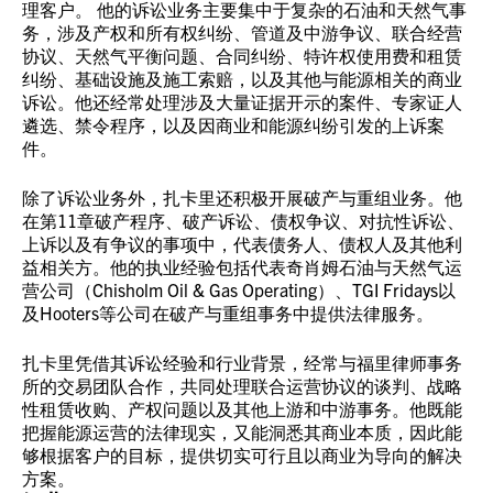
理客户。 他的诉讼业务主要集中于复杂的石油和天然气事
务，涉及产权和所有权纠纷、管道及中游争议、联合经营
协议、天然气平衡问题、合同纠纷、特许权使用费和租赁
纠纷、基础设施及施工索赔，以及其他与能源相关的商业
诉讼。他还经常处理涉及大量证据开示的案件、专家证人
遴选、禁令程序，以及因商业和能源纠纷引发的上诉案
件。
除了诉讼业务外，扎卡里还积极开展破产与重组业务。他
在第11章破产程序、破产诉讼、债权争议、对抗性诉讼、
上诉以及有争议的事项中，代表债务人、债权人及其他利
益相关方。他的执业经验包括代表奇肖姆石油与天然气运
营公司（Chisholm Oil & Gas Operating）、TGI Fridays以
及Hooters等公司在破产与重组事务中提供法律服务。
扎卡里凭借其诉讼经验和行业背景，经常与福里律师事务
所的交易团队合作，共同处理联合运营协议的谈判、战略
性租赁收购、产权问题以及其他上游和中游事务。他既能
把握能源运营的法律现实，又能洞悉其商业本质，因此能
够根据客户的目标，提供切实可行且以商业为导向的解决
方案。