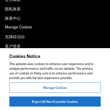
隐私政策
政策中心
Manage Cookies
无障碍访问
客户登录
诈骗预警
Cookies Notice
This website uses cookies to enhance user experience and to
联系我们
analyze performance and traffic on our website. The primary
use of cookies on Foley.com is to enhance performance and
provide you with the best experience possible.
© 2026 福里尔·拉德纳律师事务所
Manage Cookies
律师广告
图片中的人物可能并非福莱公司员工。
Reject All Non-Essential Cookies