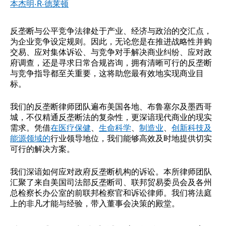
本杰明·R·德莱顿
反垄断与公平竞争法律处于产业、经济与政治的交汇点，
为企业竞争设定规则。因此，无论您是在推进战略性并购
交易、应对集体诉讼、与竞争对手解决商业纠纷、应对政
府调查，还是寻求日常合规咨询，拥有清晰可行的反垄断
与竞争指导都至关重要，这将助您最有效地实现商业目
标。
我们的反垄断律师团队遍布美国各地、布鲁塞尔及墨西哥
城，不仅精通反垄断法的复杂性，更深谙现代商业的现实
需求。凭借
在医疗保健
、
生命科学
、
制造业
、
创新科技及
能源领域的
行业领导地位，我们能够高效及时地提供切实
可行的解决方案。
我们深谙如何应对政府反垄断机构的诉讼。本所律师团队
汇聚了来自美国司法部反垄断司、联邦贸易委员会及各州
总检察长办公室的前联邦检察官和诉讼律师。我们将法庭
上的非凡才能与经验，带入董事会决策的殿堂。