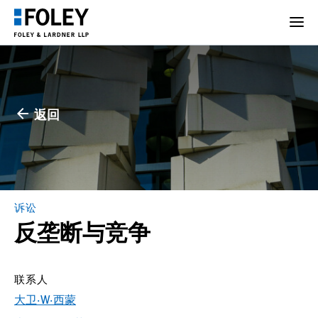
返回
诉讼
反垄断与竞争
联系人
大卫·W·西蒙