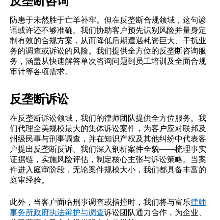
反垄断咨询
防患于未然胜于亡羊补牢。但在反垄断合规领域，这句谚
语或许还不够准确。我们协助客户预先识别风险并量身定
制有效的合规方案，从而降低后期遭遇耗资巨大、干扰业
务的调查或诉讼的风险。我们提供全方位的反垄断咨询服
务，涵盖从快速解答单次咨询问题到员工培训及全面合规
审计等各项需求。
反垄断诉讼
在反垄断诉讼领域，我们的律师团队提供全方位服务。我
们代理全美规模最大的集体诉讼案件，为客户应对联邦及
州级民事与刑事调查，并在知识产权及其他纠纷中代表客
户提出反垄断反诉。我们深入剖析案件全貌——梳理事实
证据链，实施风险评估，制定核心主张与诉讼策略。当案
件进入庭审阶段，无论案件规模大小，我们都具备丰富的
庭审经验。
此外，当客户面临刑事调查或指控时，我们将与富乐
律师
事务所政府执法辩护与调查
诉讼团队通力合作，为企业、