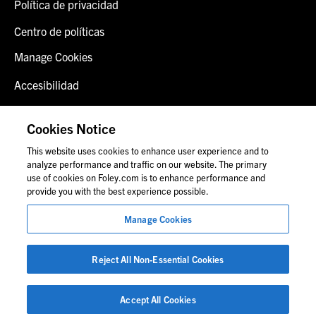
Política de privacidad
Centro de políticas
Manage Cookies
Accesibilidad
Inicio de sesión del cliente
Cookies Notice
Contáctenos
This website uses cookies to enhance user experience and to
analyze performance and traffic on our website. The primary
use of cookies on Foley.com is to enhance performance and
provide you with the best experience possible.
© 2026 Foley & Lardner LLP
Anuncio de abogado
Manage Cookies
Las imágenes de personas pueden no corresponder al
personal de Foley.
Reject All Non-Essential Cookies
Accept All Cookies