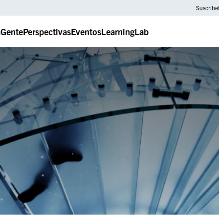
Suscríbe
a
Gente
Perspectivas
Eventos
LearningLab