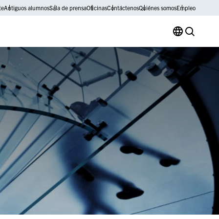
te
Antiguos alumnos
Sala de prensa
Oficinas
Contáctenos
Quiénes somos
Empleo