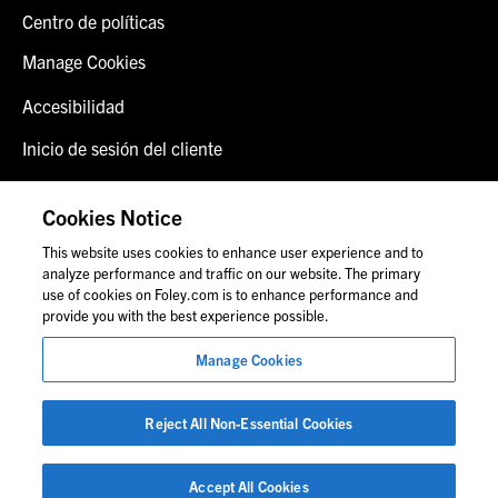
Centro de políticas
Manage Cookies
Accesibilidad
Inicio de sesión del cliente
Alerta de fraude
Cookies Notice
Contáctenos
This website uses cookies to enhance user experience and to
analyze performance and traffic on our website. The primary
use of cookies on Foley.com is to enhance performance and
provide you with the best experience possible.
© 2026 Foley & Lardner LLP
Anuncio de abogado
Manage Cookies
Las imágenes de personas pueden no corresponder al
personal de Foley.
Reject All Non-Essential Cookies
Accept All Cookies