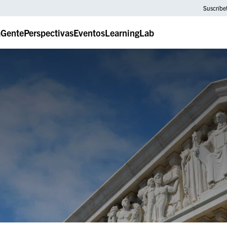
Suscríbe
a
Gente
Perspectivas
Eventos
LearningLab