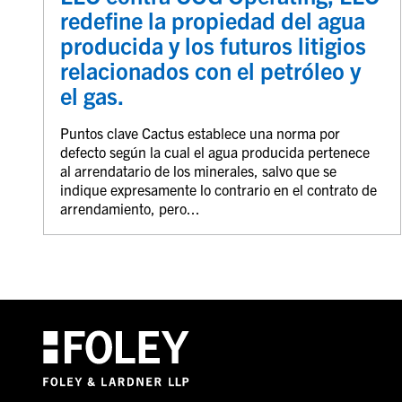
redefine la propiedad del agua
producida y los futuros litigios
relacionados con el petróleo y
el gas.
Puntos clave Cactus establece una norma por
defecto según la cual el agua producida pertenece
al arrendatario de los minerales, salvo que se
indique expresamente lo contrario en el contrato de
arrendamiento, pero...