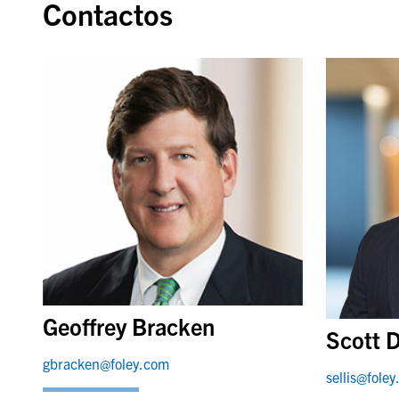
Contactos
Geoffrey Bracken
Scott D
gbracken@foley.com
sellis@fole