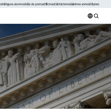
te
Antiguos alumnos
Sala de prensa
Oficinas
Contáctenos
Quiénes somos
Empleo