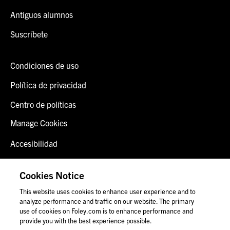
Antiguos alumnos
Suscríbete
Condiciones de uso
Política de privacidad
Centro de políticas
Manage Cookies
Accesibilidad
Inicio de sesión del cliente
Cookies Notice
Contáctenos
This website uses cookies to enhance user experience and to
analyze performance and traffic on our website. The primary
use of cookies on Foley.com is to enhance performance and
provide you with the best experience possible.
© 2026 Foley & Lardner LLP