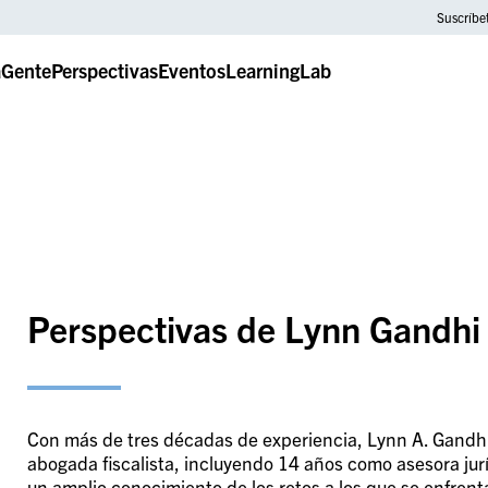
Suscríbe
a
Gente
Perspectivas
Eventos
LearningLab
Perspectivas de Lynn Gandhi
Con más de tres décadas de experiencia, Lynn A. Gandhi
abogada fiscalista, incluyendo 14 años como asesora jur
un amplio conocimiento de los retos a los que se enfren