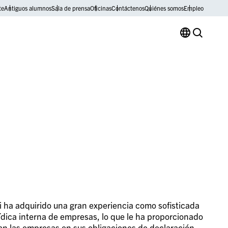
te
Antiguos alumnos
Sala de prensa
Oficinas
Contáctenos
Quiénes somos
Empleo
 ha adquirido una gran experiencia como sofisticada
ídica interna de empresas, lo que le ha proporcionado
tan las empresas en sus obligaciones de declaración