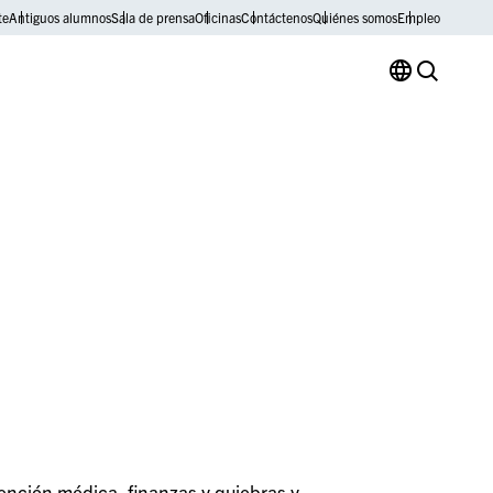
te
Antiguos alumnos
Sala de prensa
Oficinas
Contáctenos
Quiénes somos
Empleo
ención médica, finanzas y quiebras y