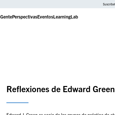
Suscríbe
a
Gente
Perspectivas
Eventos
LearningLab
Reflexiones de Edward Green
Edward J. Green es socio de los grupos de práctica de at