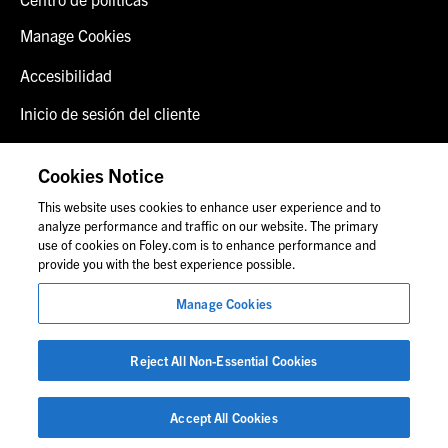
Manage Cookies
Accesibilidad
Inicio de sesión del cliente
Alerta de fraude
Cookies Notice
Contáctenos
This website uses cookies to enhance user experience and to
analyze performance and traffic on our website. The primary
use of cookies on Foley.com is to enhance performance and
provide you with the best experience possible.
© 2026 Foley & Lardner LLP
Manage Cookies
Anuncio de abogado
Las imágenes de personas pueden no corresponder al
personal de Foley.
Reject All Non-Essential Cookies
Accept All Cookies