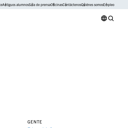
te
Antiguos alumnos
Sala de prensa
Oficinas
Contáctenos
Quiénes somos
Empleo
GENTE