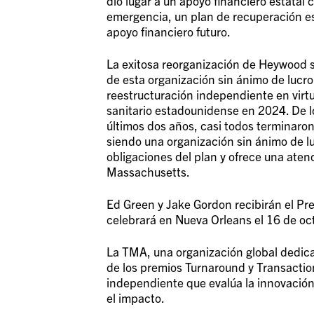
dio lugar a un apoyo financiero estatal 
emergencia, un plan de recuperación es
apoyo financiero futuro.
La exitosa reorganización de Heywood s
de esta organización sin ánimo de lucro 
reestructuración independiente en virt
sanitario estadounidense en 2024. De l
últimos dos años, casi todos terminaro
siendo una organización sin ánimo de l
obligaciones del plan y ofrece una atenc
Massachusetts.
Ed Green y Jake Gordon recibirán el P
celebrará en Nueva Orleans el 16 de oc
La TMA, una organización global dedica
de los premios Turnaround y Transactio
independiente que evalúa la innovación,
el impacto.