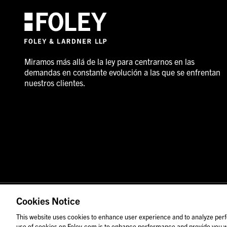
Miramos más allá de la ley para centrarnos en las
demandas en constante evolución a las que se enfrentan
nuestros clientes.
© 2026 Foley & Lardner LLP
Anuncio de abogado
Cookies Notice
Las imágenes de personas pueden no corresponder al pers
This website uses cookies to enhance user experience and to analyze perf
use of cookies on Foley.com is to enhance performance and provide you wi