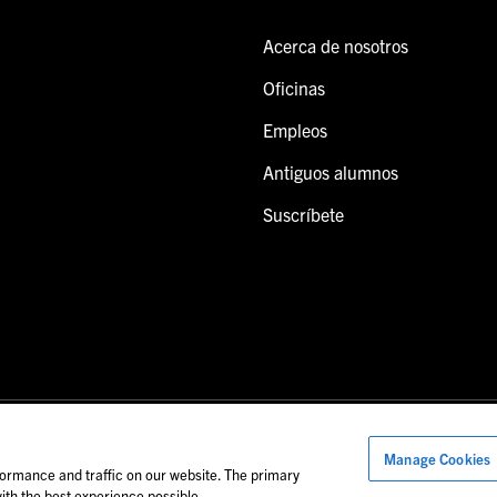
Acerca de nosotros
Oficinas
Empleos
Antiguos alumnos
Suscríbete
Manage Cookies
onal de Foley.
ormance and traffic on our website. The primary
th the best experience possible.