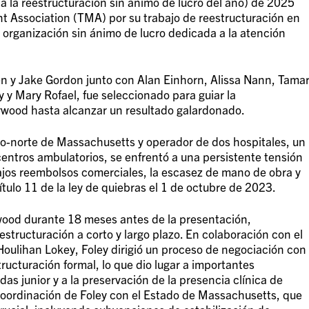
a la reestructuración sin ánimo de lucro del año) de 2025
 Association (TMA) por su trabajo de reestructuración en
organización sin ánimo de lucro dedicada a la atención
een y Jake Gordon junto con Alan Einhorn, Alissa Nann, Tama
y Mary Rofael, fue seleccionado para guiar la
ywood hasta alcanzar un resultado galardonado.
o-norte de Massachusetts y operador de dos hospitales, un
entros ambulatorios, se enfrentó a una persistente tensión
jos reembolsos comerciales, la escasez de mano de obra y
pítulo 11 de la ley de quiebras el 1 de octubre de 2023.
wood durante 18 meses antes de la presentación,
estructuración a corto y largo plazo. En colaboración con el
Houlihan Lokey, Foley dirigió un proceso de negociación con
ructuración formal, lo que dio lugar a importantes
as junior y a la preservación de la presencia clínica de
coordinación de Foley con el Estado de Massachusetts, que