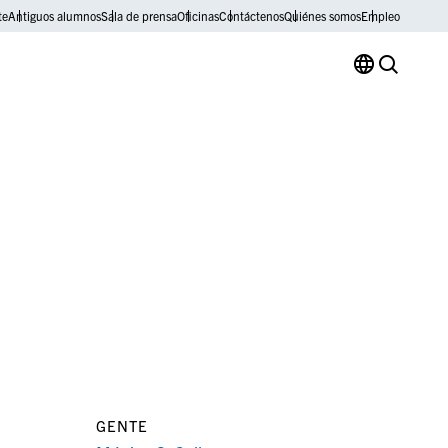
te
Antiguos alumnos
Sala de prensa
Oficinas
Contáctenos
Quiénes somos
Empleo
GENTE