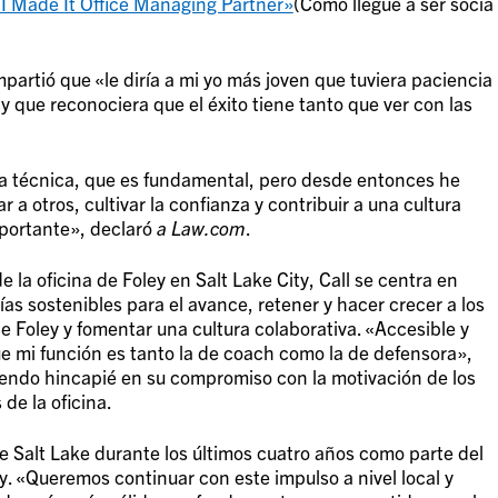
I Made It Office Managing Partner»
(Cómo llegué a ser socia
mpartió que «le diría a mi yo más joven que tuviera paciencia
y que reconociera que el éxito tiene tanto que ver con las
cia técnica, que es fundamental, pero desde entonces he
 a otros, cultivar la confianza y contribuir a una cultura
mportante», declaró
a Law.com
.
 la oficina de Foley en Salt Lake City, Call se centra en
vías sostenibles para el avance, retener y hacer crecer a los
e Foley y fomentar una cultura colaborativa. «Accesible y
ue mi función es tanto la de coach como la de defensora»,
ciendo hincapié en su compromiso con la motivación de los
de la oficina.
 de Salt Lake durante los últimos cuatro años como parte del
y. «Queremos continuar con este impulso a nivel local y