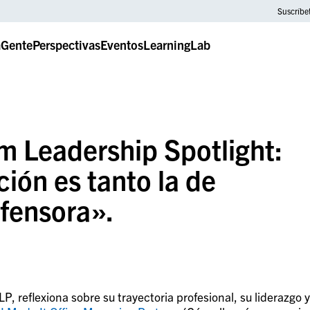
Suscríbe
a
Gente
Perspectivas
Eventos
LearningLab
m Leadership Spotlight:
ión es tanto la de
fensora».
P, reflexiona sobre su trayectoria profesional, su liderazgo y