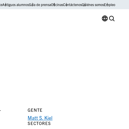
te
Antiguos alumnos
Sala de prensa
Oficinas
Contáctenos
Quiénes somos
Empleo
GENTE
r
Matt S. Kiel
SECTORES