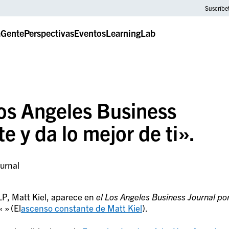
Suscríbe
a
Gente
Perspectivas
Eventos
LearningLab
os Angeles Business
e y da lo mejor de ti».
urnal
LP, Matt Kiel, aparece en
el Los Angeles Business Journal po
«
» (El
ascenso constante de Matt Kiel
).