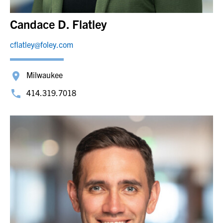
Candace D. Flatley
cflatley@foley.com
Milwaukee
414.319.7018