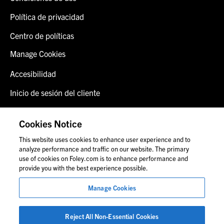
Política de privacidad
Centro de políticas
Manage Cookies
Accesibilidad
Inicio de sesión del cliente
Alerta de fraude
Cookies Notice
Contáctenos
This website uses cookies to enhance user experience and to
analyze performance and traffic on our website. The primary
use of cookies on Foley.com is to enhance performance and
provide you with the best experience possible.
© 2026 Foley & Lardner LLP
Anuncio de abogado
Manage Cookies
Las imágenes de personas pueden no corresponder al
personal de Foley.
Reject All Non-Essential Cookies