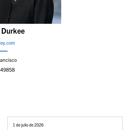
a Durkee
ley.com
rancisco
849858
1 de julio de 2026