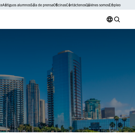
te
Antiguos alumnos
Sala de prensa
Oficinas
Contáctenos
Quiénes somos
Empleo