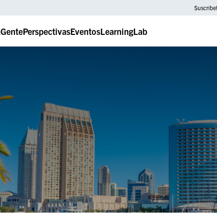
Suscríbe
a
Gente
Perspectivas
Eventos
LearningLab