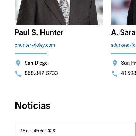
Paul S. Hunter
A. Sar
phunter@foley.com
sdurkee@fo
San Diego
San F
858.847.6733
4159
Noticias
15 de julio de 2026