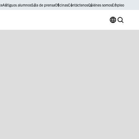
te
Antiguos alumnos
Sala de prensa
Oficinas
Contáctenos
Quiénes somos
Empleo