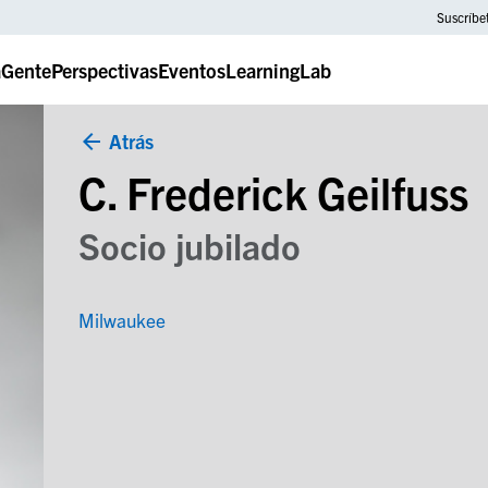
Suscríbe
a
Gente
Perspectivas
Eventos
LearningLab
Atrás
C. Frederick Geilfuss
Socio jubilado
Milwaukee