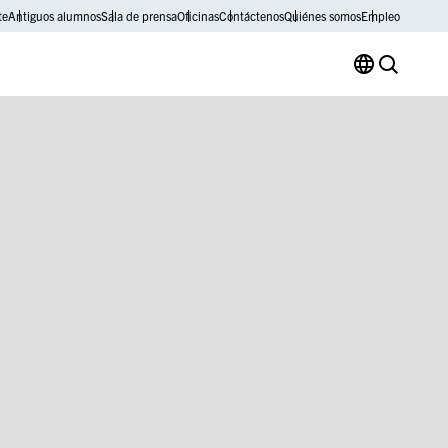
te
Antiguos alumnos
Sala de prensa
Oficinas
Contáctenos
Quiénes somos
Empleo