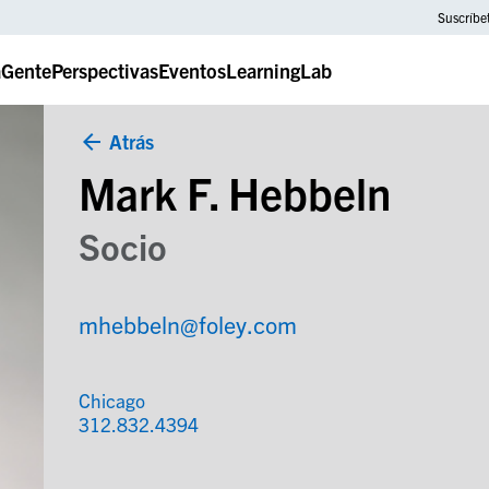
Suscríbe
a
Gente
Perspectivas
Eventos
LearningLab
Atrás
Mark F. Hebbeln
Socio
mhebbeln@foley.com
Chicago
312.832.4394