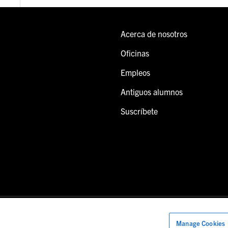
Acerca de nosotros
Oficinas
Empleos
Antiguos alumnos
Suscríbete
Manage Cookies
onal de Foley.