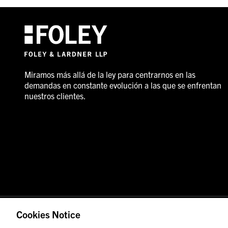
Miramos más allá de la ley para centrarnos en las
demandas en constante evolución a las que se enfrentan
nuestros clientes.
© 2026 Foley & Lardner LLP
Anuncio de abogado
Cookies Notice
Las imágenes de personas pueden no corresponder al pers