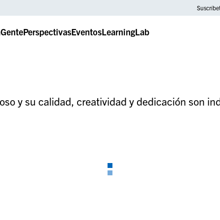
Suscríbe
a
Gente
Perspectivas
Eventos
LearningLab
oso y su calidad, creatividad y dedicación son in