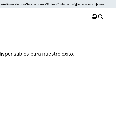
te
Antiguos alumnos
Sala de prensa
Oficinas
Contáctenos
Quiénes somos
Empleo
dispensables para nuestro éxito.