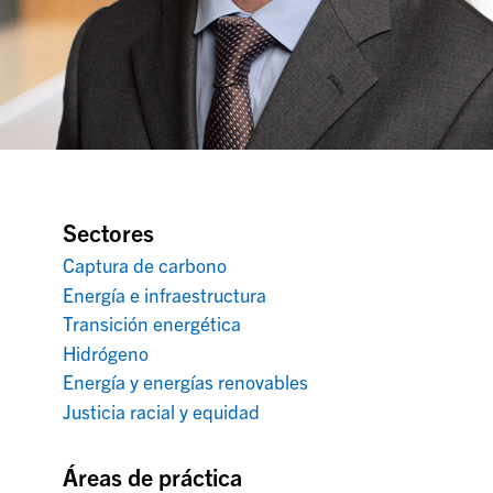
Sectores
Captura de carbono
Energía e infraestructura
Transición energética
Hidrógeno
Energía y energías renovables
Justicia racial y equidad
Áreas de práctica