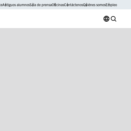
te
Antiguos alumnos
Sala de prensa
Oficinas
Contáctenos
Quiénes somos
Empleo