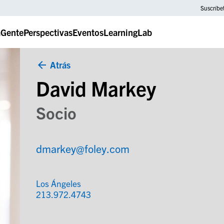
Suscríbe
a
Gente
Perspectivas
Eventos
LearningLab
Atrás
David Markey
Socio
dmarkey@foley.com
Los Ángeles
213.972.4743