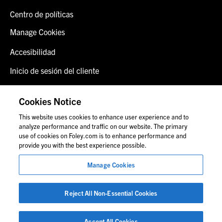
Centro de políticas
Manage Cookies
Accesibilidad
Inicio de sesión del cliente
Alerta de fraude
Cookies Notice
Contáctenos
This website uses cookies to enhance user experience and to
analyze performance and traffic on our website. The primary
use of cookies on Foley.com is to enhance performance and
provide you with the best experience possible.
© 2026 Foley & Lardner LLP
Anuncio de abogado
Manage Cookies
Las imágenes de personas pueden no corresponder al
personal de Foley.
Reject All Non-Essential Cookies
Accept All Cookies