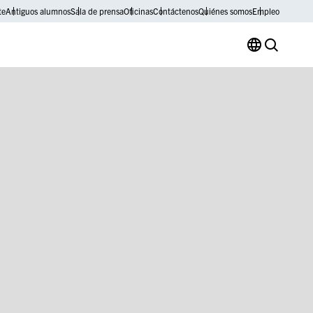
te
Antiguos alumnos
Sala de prensa
Oficinas
Contáctenos
Quiénes somos
Empleo