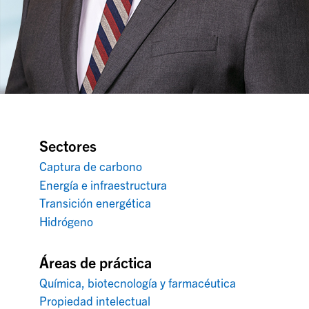
Sectores
Captura de carbono
Energía e infraestructura
Transición energética
Hidrógeno
Áreas de práctica
Química, biotecnología y farmacéutica
Propiedad intelectual