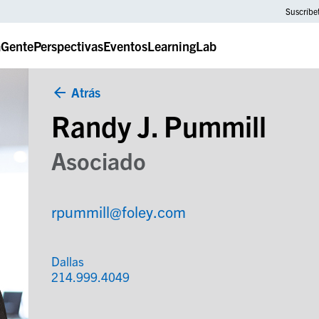
Suscríbe
a
Gente
Perspectivas
Eventos
LearningLab
Atrás
Randy J. Pummill
Asociado
rpummill@foley.com
Dallas
214.999.4049