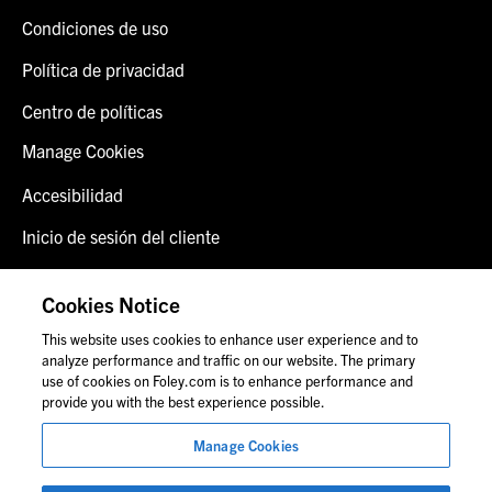
Condiciones de uso
Política de privacidad
Centro de políticas
Manage Cookies
Accesibilidad
Inicio de sesión del cliente
Alerta de fraude
Cookies Notice
Contáctenos
This website uses cookies to enhance user experience and to
analyze performance and traffic on our website. The primary
use of cookies on Foley.com is to enhance performance and
provide you with the best experience possible.
© 2026 Foley & Lardner LLP
Anuncio de abogado
Manage Cookies
Las imágenes de personas pueden no corresponder al