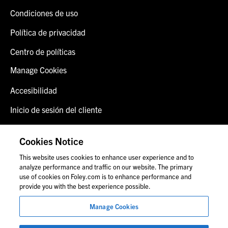
Condiciones de uso
Política de privacidad
Centro de políticas
Manage Cookies
Accesibilidad
Inicio de sesión del cliente
Alerta de fraude
Cookies Notice
Contáctenos
This website uses cookies to enhance user experience and to
analyze performance and traffic on our website. The primary
use of cookies on Foley.com is to enhance performance and
provide you with the best experience possible.
© 2026 Foley & Lardner LLP
Anuncio de abogado
Manage Cookies
Las imágenes de personas pueden no corresponder al