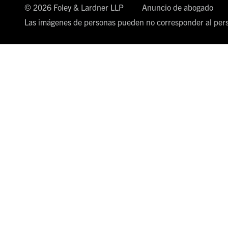
© 2026 Foley & Lardner LLP
Anuncio de abogado
Las imágenes de personas pueden no corresponder al pers