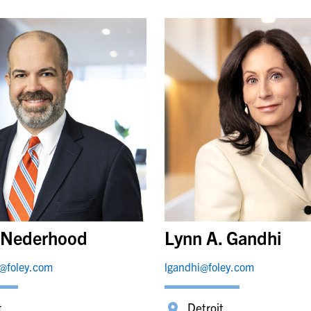
 Nederhood
Lynn A. Gandhi
@foley.com
lgandhi@foley.com
t
Detroit