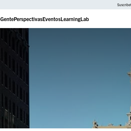
Suscríbe
a
Gente
Perspectivas
Eventos
LearningLab