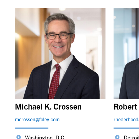
Michael K. Crossen
Robert
mcrossen@foley.com
rnederhood
Washington, D.C.
Detroi