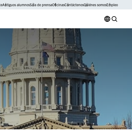
te
Antiguos alumnos
Sala de prensa
Oficinas
Contáctenos
Quiénes somos
Empleo