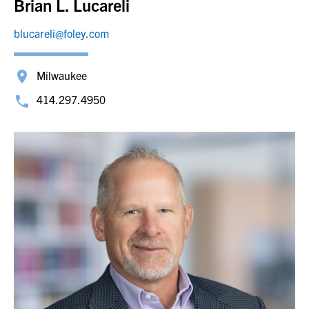
Brian L. Lucareli
blucareli@foley.com
Milwaukee
414.297.4950