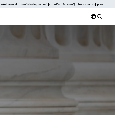
te
Antiguos alumnos
Sala de prensa
Oficinas
Contáctenos
Quiénes somos
Empleo