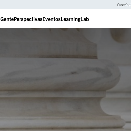
Suscríbe
a
Gente
Perspectivas
Eventos
LearningLab