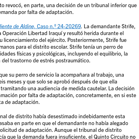
o revocó, en parte, una decisión de un tribunal inferior que
emanda por falta de adaptación.
diente de Aldine,
Caso n.º 24-20269
.
La demandante Strife,
la Operación Libertad Iraquí y resultó herida durante el
su licenciamiento del ejército. Posteriormente, Strife fue
nos para el distrito escolar. Strife tenía un perro de
ades físicas y psicológicas, incluyendo el equilibrio, la
n del trastorno de estrés postraumático.
r que su perro de servicio la acompañara al trabajo, una
is meses y que solo se aprobó después de que ella
tramitando una audiencia de medida cautelar. La decisión
lamación por falta de adaptación, concretamente, en si este
lta de adaptación.
bunal de distrito había desestimado indebidamente esta
asaba en parte en que el demandante no había alegado
olicitud de adaptación. Aunque el tribunal de distrito
cía que la demanda fuera insuficiente, el Quinto Circuito no