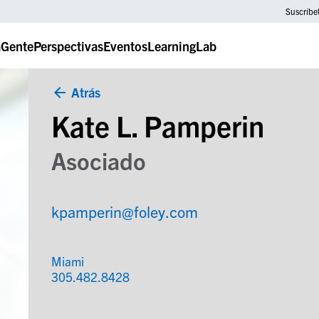
Suscríbe
a
Gente
Perspectivas
Eventos
LearningLab
Atrás
Kate L. Pamperin
Asociado
kpamperin@foley.com
Miami
305.482.8428