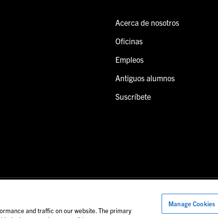
Acerca de nosotros
Oficinas
Empleos
Antiguos alumnos
Suscríbete
Manage Cookies
onal de Foley.
ormance and traffic on our website. The primary