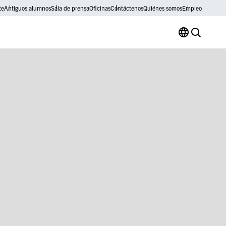
te
Antiguos alumnos
Sala de prensa
Oficinas
Contáctenos
Quiénes somos
Empleo