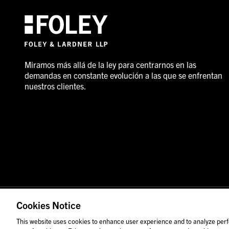
Miramos más allá de la ley para centrarnos en las
demandas en constante evolución a las que se enfrentan
nuestros clientes.
© 2026 Foley & Lardner LLP
Anuncio de abogado
Cookies Notice
Las imágenes de personas pueden no corresponder al pers
This website uses cookies to enhance user experience and to analyze perf