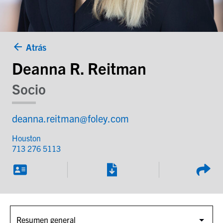
Atrás
Deanna R. Reitman
Socio
deanna.reitman@foley.com
Houston
713 276 5113