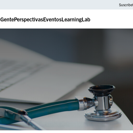
Suscríbe
a
Gente
Perspectivas
Eventos
LearningLab