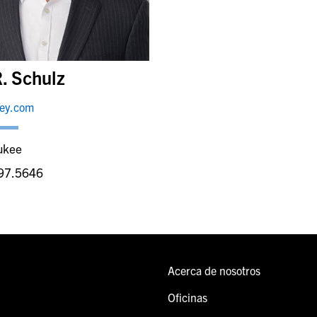
. Schulz
ley.com
ukee
97.5646
Acerca de nosotros
Oficinas