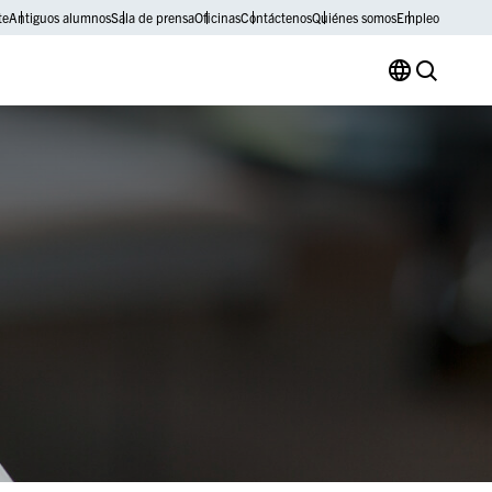
te
Antiguos alumnos
Sala de prensa
Oficinas
Contáctenos
Quiénes somos
Empleo