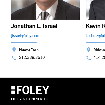
Jonathan L. Israel
Kevin R
jisrael@foley.com
kschulz@fo
Nueva York
Milwa
212.338.3610
414.2