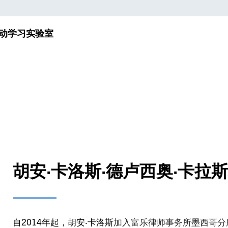
动
学习实验室
胡安·卡洛斯·德卢西奥·卡拉
自2014年起，胡安·卡洛斯
加入富乐律师
事务所
墨西哥
分