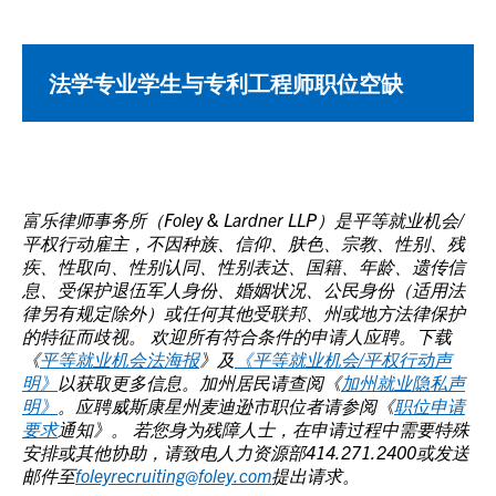
法学专业学生与专利工程师职位空缺
富乐律师事务所（Foley & Lardner LLP）是平等就业机会/
平权行动雇主，不因种族、信仰、肤色、宗教、性别、残
疾、性取向、性别认同、性别表达、国籍、年龄、遗传信
息、受保护退伍军人身份、婚姻状况、公民身份（适用法
律另有规定除外）或任何其他受联邦、州或地方法律保护
的特征而歧视。 欢迎所有符合条件的申请人应聘。下载
《
平等就业机会法海报
》及
《平等就业机会/平权行动声
明》
以获取更多信息。加州居民请查阅《
加州就业隐私声
明》
。应聘威斯康星州麦迪逊市职位者请参阅《
职位申请
要求
通知》。
若您身为残障人士，在申请过程中需要特殊
安排或其他协助，请致电人力资源部414.271.2400或发送
邮件至
foleyrecruiting@foley.com
提出请求。