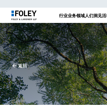
行业
业务领域
人们
洞见
活
返回