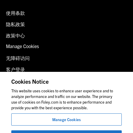
使用条款
隐私政策
政策中心
Manage Cookies
无障碍访问
客户登录
诈骗预警
Cookies Notice
This website uses cookies to enhance user experience and to
联系我们
analyze performance and traffic on our website. The primary
use of cookies on Foley.com is to enhance performance and
provide you with the best experience possible.
© 2026 福里尔·拉德纳律师事务所
Manage Cookies
律师广告