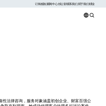
订阅
校友
新闻中心
办公室
联系我们
关于我们
职业
战略性法律咨询，服务对象涵盖初创企业、财富百强公
中争取有利局面。她成功代理客户处理多起诉讼案件，