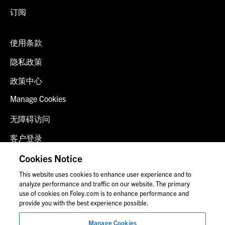
订阅
使用条款
隐私政策
政策中心
Manage Cookies
无障碍访问
客户登录
诈骗预警
Cookies Notice
This website uses cookies to enhance user experience and to
联系我们
analyze performance and traffic on our website. The primary
use of cookies on Foley.com is to enhance performance and
provide you with the best experience possible.
© 2026 福里尔·拉德纳律师事务所
Manage Cookies