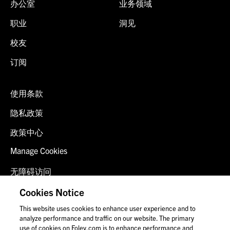
办公室
业务领域
职业
洞见
校友
订阅
使用条款
隐私政策
政策中心
Manage Cookies
无障碍访问
客户登录
Cookies Notice
This website uses cookies to enhance user experience and to
联系我们
analyze performance and traffic on our website. The primary
use of cookies on Foley.com is to enhance performance and