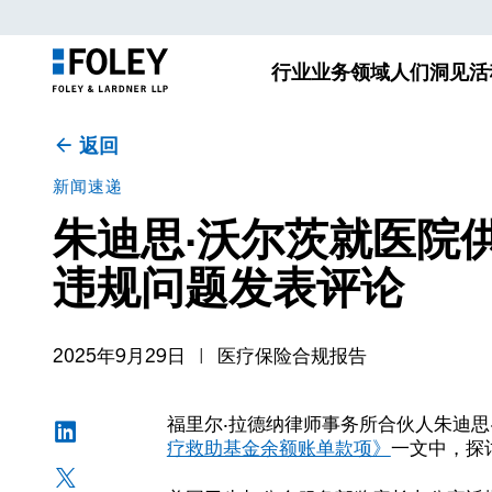
行业
业务领域
人们
洞见
活
返回
新闻速递
朱迪思·沃尔茨就医院
违规问题发表评论
2025年9月29日
医疗保险合规报告
福里尔·拉德纳律师事务所合伙人朱迪思
疗救助基金余额账单款项》
一文中，探