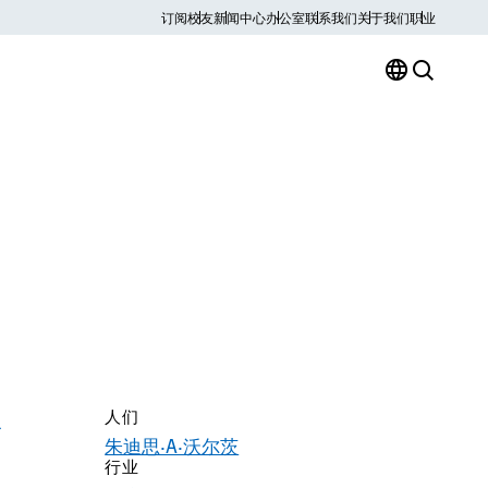
订阅
校友
新闻中心
办公室
联系我们
关于我们
职业
人们
医
朱迪思·A·沃尔茨
行业