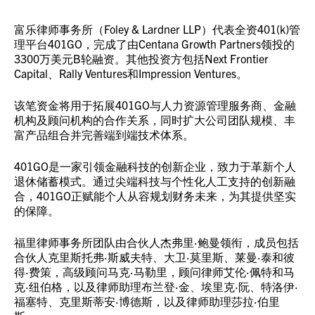
富乐律师事务所（Foley & Lardner LLP）代表全资401(k)管
理平台401GO，完成了由Centana Growth Partners领投的
3300万美元B轮融资。其他投资方包括Next Frontier
Capital、Rally Ventures和Impression Ventures。
该笔资金将用于拓展401GO与人力资源管理服务商、金融
机构及顾问机构的合作关系，同时扩大公司团队规模、丰
富产品组合并完善端到端技术体系。
401GO是一家引领金融科技的创新企业，致力于革新个人
退休储蓄模式。通过尖端科技与个性化人工支持的创新融
合，401GO正赋能个人从容规划财务未来，为其提供坚实
的保障。
福里律师事务所团队由合伙人杰弗里·鲍曼领衔，成员包括
合伙人克里斯托弗·斯威夫特、大卫·莫里斯、莱曼·泰和彼
得·费策，高级顾问马克·马勒里，顾问律师艾伦·佩特和马
克·纽伯格，以及律师助理布兰登·金、埃里克·阮、特洛伊·
福塞特、克里斯蒂安·博德斯，以及律师助理莎拉·伯里