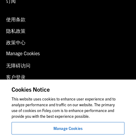
订阅
使用条款
隐私政策
政策中心
Manage Cookies
无障碍访问
客户登录
诈骗预警
Cookies Notice
This website uses cookies to enhance user experience and to
联系我们
analyze performance and traffic on our website. The primary
use of cookies on Foley.com is to enhance performance and
provide you with the best experience possible.
© 2026 福里尔·拉德纳律师事务所
Manage Cookies
律师广告