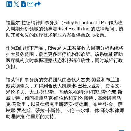
福里尔·拉德纳律师事务所（Foley & Lardner LLP）作为收
入周期分析领域的领导者Rivet Health Inc.的法律顾问，协
助其被领先的医疗技术解决方案提供商Zelis收购。
作为Zelis旗下产品，Rivet的人工智能收入周期分析系统将
扩大服务范围，覆盖更多医疗机构和诊所。该系统能帮助
医疗机构实时掌握理赔状态和报销准确性，同时减轻行政
负担。
福莱律师事务所的交易团队由合伙人杰夫·鲍曼和布兰迪·
戴蒙德牵头，并得到合伙人凯瑟琳·巴杜尼亚斯、史蒂文·
米伦多夫、大卫·莫里斯、基纳尔·帕特尔和克里斯托弗·斯
威夫特，顾问律师马克·纽伯格和艾伦·佩特，高级顾问马
克·马勒里，以及律师克里斯蒂安·博德斯、布兰登·金、萨
琳娜·罗杰斯、莎拉·韦斯特、卡伦·韦尔维、休·泽尔和律师
助理萨拉·伯里斯的支持。