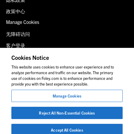
政策中心
Manage Cookies
无障碍访问
客户登录
诈骗预警
Cookies Notice
This website uses cookies to enhance user experience and to
联系我们
analyze performance and traffic on our website. The primary
use of cookies on Foley.com is to enhance performance and
provide you with the best experience possible.
© 2026 福里尔·拉德纳律师事务所
Manage Cookies
律师广告
图片中的人物可能并非福莱公司员工。
Reject All Non-Essential Cookies
Accept All Cookies