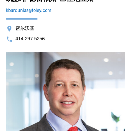
kbardunias@foley.com
密尔沃基
414.297.5256