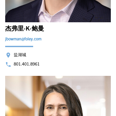
杰弗里·K·鲍曼
jbowman@foley.com
盐湖城
801.401.8961