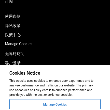
订阅
使用条款
隐私政策
政策中心
Manage Cookies
无障碍访问
客户登录
诈骗预警
Cookies Notice
This website uses cookies to enhance user experience and to
联系我们
analyze performance and traffic on our website. The primary
use of cookies on Foley.com is to enhance performance and
provide you with the best experience possible.
© 2026 福里尔·拉德纳律师事务所
Manage Cookies
律师广告