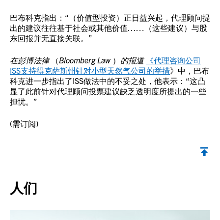
巴布科克指出：“（价值型投资）正日益兴起，代理顾问提
出的建议往往基于社会或其他价值……（这些建议）与股
东回报并无直接关联。”
在彭博法律
（
Bloomberg Law
）
的报道
《代理咨询公司
ISS支持得克萨斯州针对小型天然气公司的举措
》中，巴布
科克进一步指出了ISS做法中的不妥之处，他表示：“这凸
显了此前针对代理顾问投票建议缺乏透明度所提出的一些
担忧。”
(需订阅)
返回顶部
人们