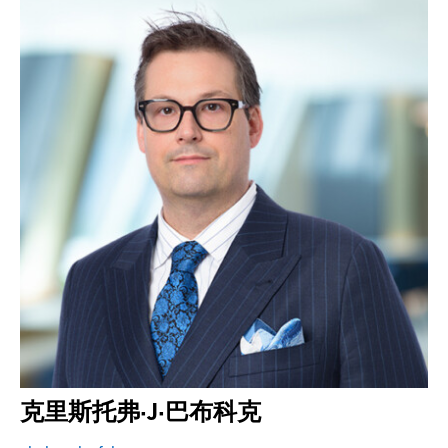
克里斯托弗·J·巴布科克