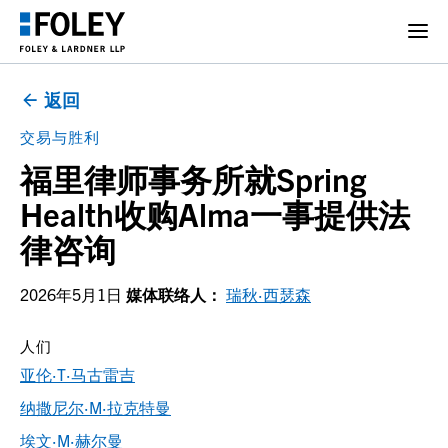
返回
交易与胜利
福里律师事务所就Spring
Health收购Alma一事提供法
律咨询
2026年5月1日
媒体联络人：
瑞秋·西瑟森
人们
亚伦·T·马古雷吉
纳撒尼尔·M·拉克特曼
埃文·M·赫尔曼